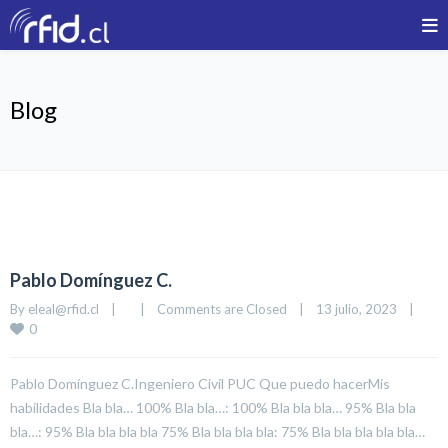
Blog
Pablo Domínguez C.
By 
eleal@rfid.cl
|
|
Comments are Closed
|
13 julio, 2023    
|
0
Pablo Domínguez C.Ingeniero Civil PUC Que puedo hacerMis
habilidades Bla bla… 100% Bla bla…: 100% Bla bla bla… 95% Bla bla
bla…: 95% Bla bla bla bla 75% Bla bla bla bla: 75% Bla bla bla bla bla…