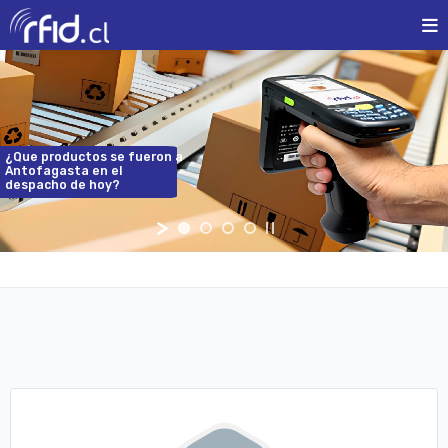
¿Que
productos
se
fueron
a
Antofagasta
en
el
despacho
de
hoy?