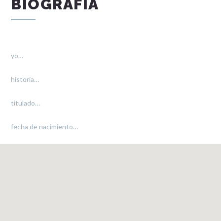
BIOGRAFIA
yo…
historia…
titulado…
fecha de nacimiento…