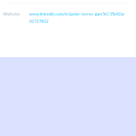
Website:
www.linkedin.com/in/javier-torres-garc%C3%ADa-
02727822