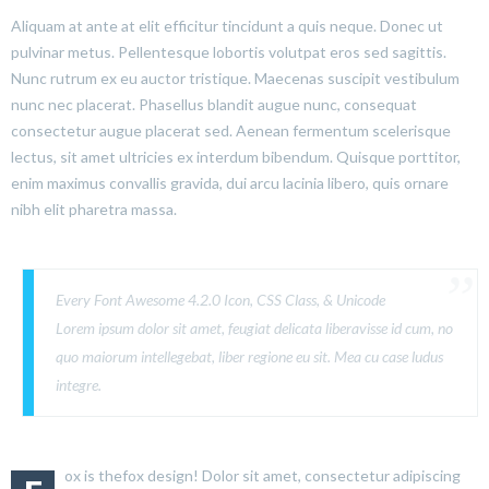
Aliquam at ante at elit efficitur tincidunt a quis neque. Donec ut
pulvinar metus. Pellentesque lobortis volutpat eros sed sagittis.
Nunc rutrum ex eu auctor tristique. Maecenas suscipit vestibulum
nunc nec placerat. Phasellus blandit augue nunc, consequat
consectetur augue placerat sed. Aenean fermentum scelerisque
lectus, sit amet ultricies ex interdum bibendum. Quisque porttitor,
enim maximus convallis gravida, dui arcu lacinia libero, quis ornare
nibh elit pharetra massa.
Every Font Awesome 4.2.0 Icon, CSS Class, & Unicode
Lorem ipsum dolor sit amet, feugiat delicata liberavisse id cum, no
quo maiorum intellegebat, liber regione eu sit. Mea cu case ludus
integre.
ox is thefox design! Dolor sit amet, consectetur adipiscing