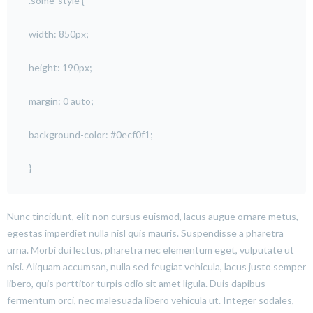
.some-style {
width: 850px;
height: 190px;
margin: 0 auto;
background-color: #0ecf0f1;
}
Nunc tincidunt, elit non cursus euismod, lacus augue ornare metus,
egestas imperdiet nulla nisl quis mauris. Suspendisse a pharetra
urna. Morbi dui lectus, pharetra nec elementum eget, vulputate ut
nisi. Aliquam accumsan, nulla sed feugiat vehicula, lacus justo semper
libero, quis porttitor turpis odio sit amet ligula. Duis dapibus
fermentum orci, nec malesuada libero vehicula ut. Integer sodales,