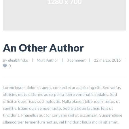
An Other Author
By 
eleal@rfid.cl
|
Multi Author
|
0 comment
|
22 marzo, 2015    
|
0
Lorem ipsum dolor sit amet, consectetur adipiscing elit. Sed varius
ultricies metus. Donec ac ex porta libero venenatis sodales. Sed
efficitur eget risus sed molestie. Nulla blandit bibendum metus ut
sagittis. Etiam quis semper justo. Sed tristique facilisis felis ut
tincidunt. Phasellus auctor convallis nisl ut accumsan. Suspendisse
ullamcorper fermentum lectus, vel tincidunt ligula mollis sit amet.