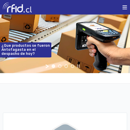
¿Que
productos
se
fueron
a
Antofagasta
en
el
despacho
de
hoy?