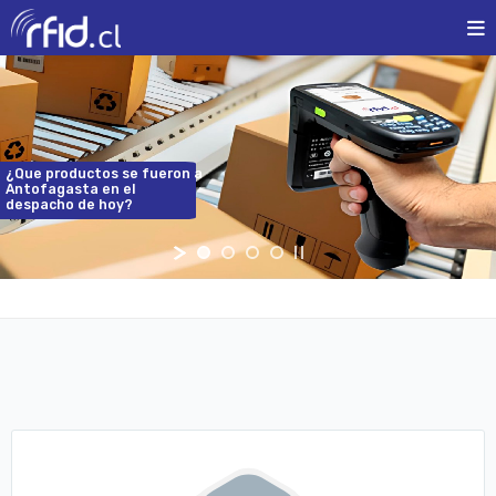
¿Que
productos
se
fueron
a
Antofagasta
en
el
despacho
de
hoy?