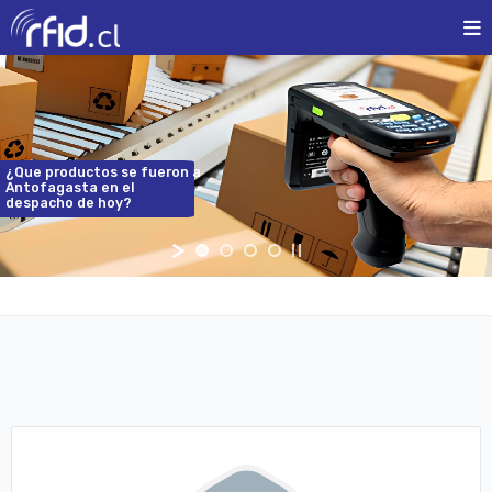
¿Que
productos
se
fueron
a
Antofagasta
en
el
despacho
de
hoy?